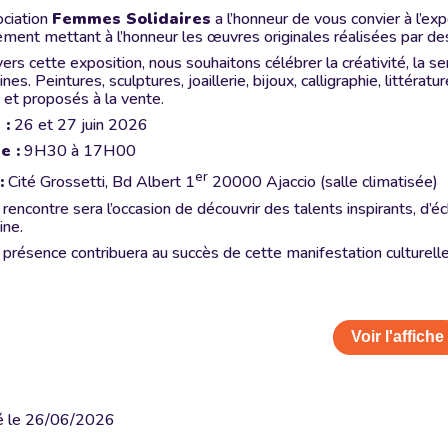
ociation
Femmes Solidaires
a l’honneur de vous convier à l’ex
ment mettant à l’honneur les œuvres originales réalisées par d
vers cette exposition, nous souhaitons célébrer la créativité, la se
nes. Peintures, sculptures, joaillerie, bijoux, calligraphie, littéra
c et proposés à la vente.
 :
26 et 27 juin 2026
e :
9H30 à 17H00
er
:
Cité Grossetti, Bd Albert 1
20000 Ajaccio (salle climatisée)
 rencontre sera l’occasion de découvrir des talents inspirants, d’éc
ine.
 présence contribuera au succès de cette manifestation culturelle 
Voir l'affiche
é le
26/06/2026