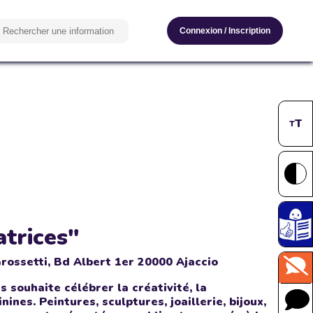
Connexion
/
Inscription
T
T
trices"
Grossetti, Bd Albert 1er 20000 Ajaccio
 souhaite célébrer la créativité, la
ines. Peintures, sculptures, joaillerie, bijoux,