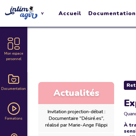
Accueil
Documentation
Mon espace
personnel
Ret
Documentation
Actualités
Ex
Invitation projection-débat :
Quan
Documentaire "Désiré.es",
Formations
réalisé par Marie-Ange Filippi
À tr
sens