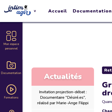
Accueil
Documentation
Mon espace
personnel
Ret
Documentation
Actualités
Gr
dr
Invitation projection-débat :
Documentaire "Désiré.es",
Formations
Quan
réalisé par Marie-Ange Filippi
Chaq