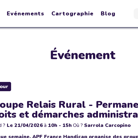
Evénements
Cartographie
Blog
Événement
our
oupe Relais Rural - Perman
oits et démarches administra
d ?
Le
21/04/2026
à
10h - 15h
Où ?
Sarrola Carcopino
ue semaine, APF France Handicap organise des groupes