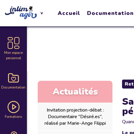
Accueil
Documentation
Mon espace
personnel
Ret
Documentation
Actualités
Sa
pé
Invitation projection-débat :
Documentaire "Désiré.es",
Formations
Quan
réalisé par Marie-Ange Filippi
Le p