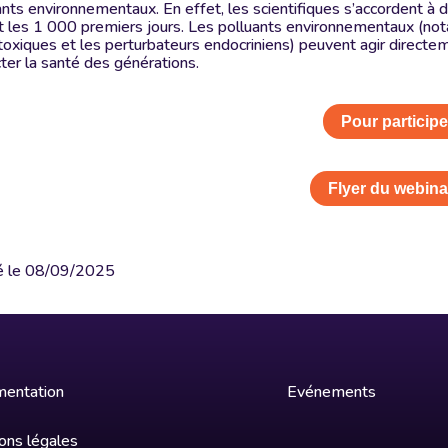
ants environnementaux. En effet, les scientifiques s’accordent à 
t les 1 000 premiers jours. Les polluants environnementaux (
toxiques et les perturbateurs endocriniens) peuvent agir direct
ter la santé des générations.
Pour participe
Flyer du webina
é le
08/09/2025
entation
Evénements
ons légales