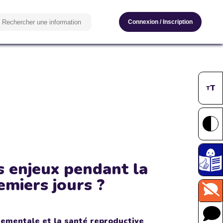
Connexion
/
Inscription
T
T
s enjeux pendant la
emiers jours ?
nementale et la santé reproductive