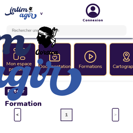
Connexion
Mon espace
Documentation
Formations
Cartograp
personnel
Retour
Formation
1
<
>