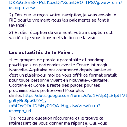
DKZuGtErm97PdsKozcDjYXounDBOTTP8Vg/viewform?
usp=preview
2) Dès que je reçois votre inscription, je vous envoie le
RIB pour le virement (tous les paiements se font à
l’avance)
3) Et dès réception du virement, votre inscription est
validé et je vous transmets le lien de la visio.
Les actualités de la Paire :
*Les groupes de parole « parentalité et handicap
psychique » en partenariat avec le Centre Intimagir
Nouvelle-Aquitaine ont commencé depuis janvier et
c’est un plaisir pour moi de vous offrir ce format gratuit
pour toute personne vivant en Nouvelle-Aquitaine,
Occitanie et Corse. Il reste des places pour les
prochains, alors profitez-en ! Pour plus
d’infos
https://docs.google.com/forms/d/e/1FAIpQLSfpJTV
gh9yRnSpaGJYV_y-
m5fQyQDoT25Hy01QAtHjgjztw/viewform?
usp=pp_url
*J’ai reçu une question réccurente et je trouve ça
intéressant de vous donner ma réponse. Oui, vous