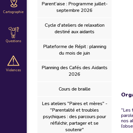
Parent'aise : Programme juillet-
septembre 2026
Cartographie
Cycle d'ateliers de relaxation
destiné aux aidants
Questions
Plateforme de Répit : planning
du mois de juin
Planning des Cafés des Aidants
Violences
2026
Cours de braille
Orga
Les ateliers "Paires et mères" -
"Les 
"Parentalité et troubles
parol
psychiques : des parcours pour
nos a
réfléchir, partager et se
l’obs
soutenir"