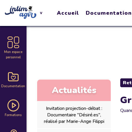
Accueil
Documentation
Mon espace
personnel
Ret
Documentation
Actualités
Gr
Invitation projection-débat :
Quan
Documentaire "Désiré.es",
Formations
réalisé par Marie-Ange Filippi