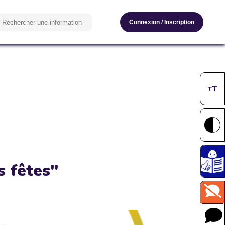
Connexion
/
Inscription
T
T
s fêtes"