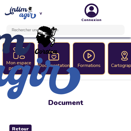
Connexion
Mon espace
Documentation
Formations
Cartograp
personnel
Document
Retour