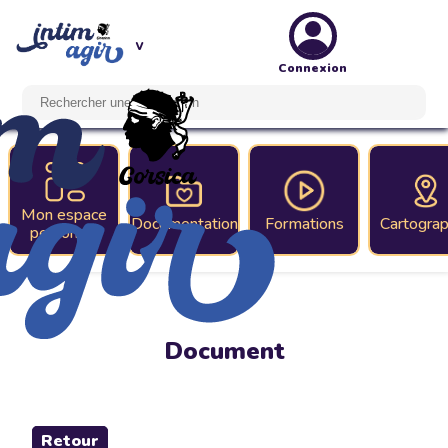
Connexion
Mon espace
Documentation
Formations
Cartograp
personnel
Document
Retour