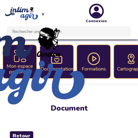
Connexion
Mon espace
Documentation
Formations
Cartograp
personnel
Document
Retour