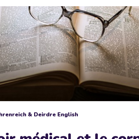
hrenreich & Deirdre English
ir médical et le cor