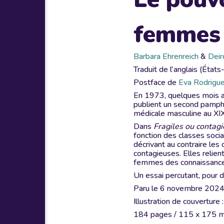
femmes
Barbara Ehrenreich
&
Deir
Traduit de l'anglais (État
Postface de
Eva Rodrigu
En 1973, quelques mois a
publient un second pamphle
médicale masculine au XIX
Dans
Fragiles ou contag
fonction des classes social
décrivant au contraire l
contagieuses. Elles relien
femmes des connaissances
Un essai percutant, pour 
Paru le 6 novembre 202
Illustration de couverture
184 pages / 115 x 175