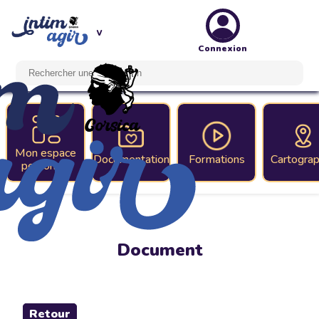
Connexion
Mon espace
Documentation
Formations
Cartograp
personnel
Document
Retour