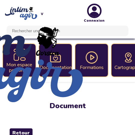
Connexion
Mon espace
Documentation
Formations
Cartograp
personnel
Document
Retour