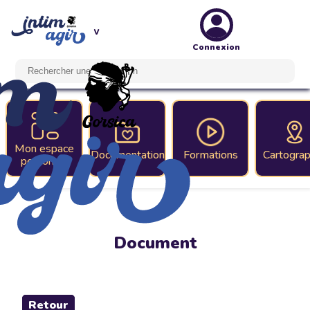
Connexion
Mon espace
Documentation
Formations
Cartograp
personnel
Document
Retour