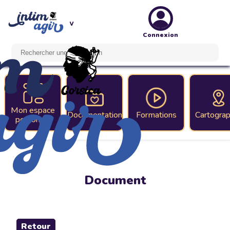
Connexion
Mon espace
Documentation
Formations
Cartograp
personnel
Document
Retour