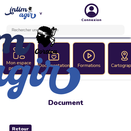
Connexion
Mon espace
Documentation
Formations
Cartograp
personnel
Document
Retour