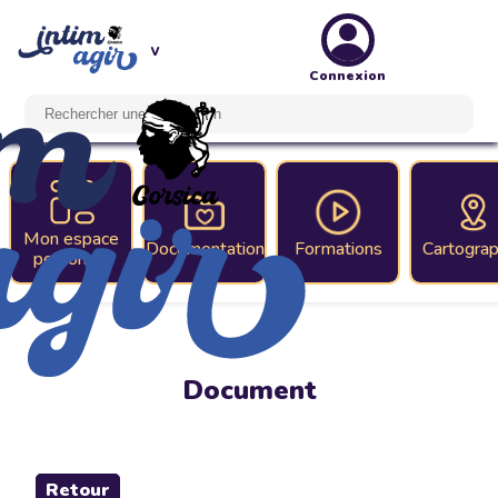
Connexion
Mon espace
Documentation
Formations
Cartograp
personnel
Document
Retour