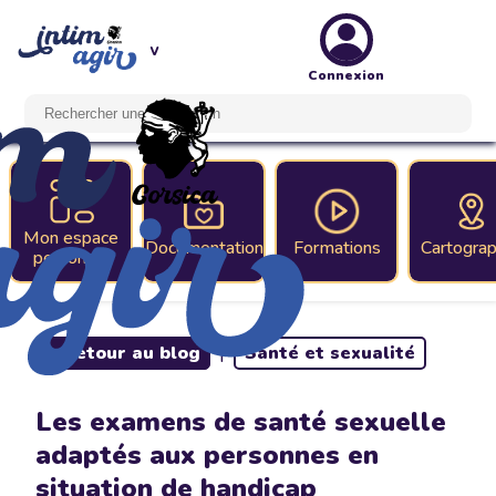
Connexion
Mon espace
Documentation
Formations
Cartograp
personnel
< Retour au blog
|
Santé et sexualité
Les examens de santé sexuelle
adaptés aux personnes en
situation de handicap